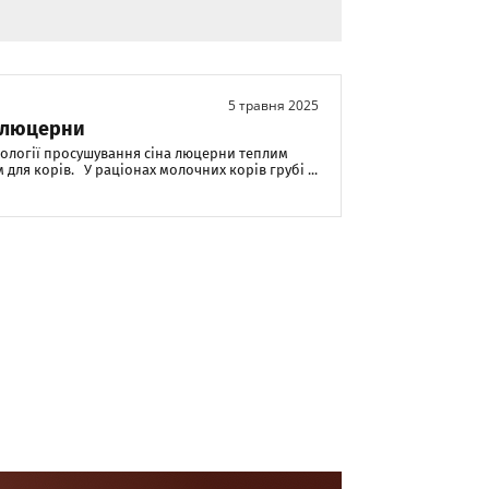
5 травня 2025
к люцерни
нології просушування сіна люцерни теплим
для корів. У раціонах молочних корів грубі ...