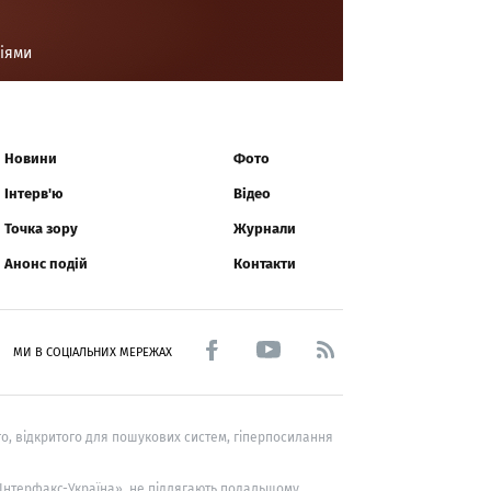
ціями
Новини
Фото
Інтерв'ю
Відео
Точка зору
Журнали
Анонс подій
Контакти
МИ В СОЦІАЛЬНИХ МЕРЕЖАХ
о, відкритого для пошукових систем, гіперпосилання
 «Інтерфакс-Україна», не підлягають подальшому