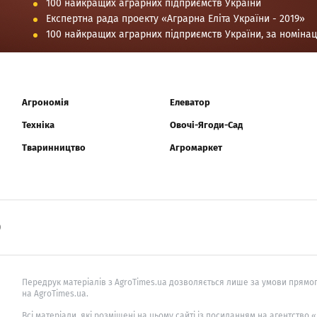
100 найкращих аграрних підприємств України
Експертна рада проекту «Аграрна Еліта України - 2019»
100 найкращих аграрних підприємств України, за номіна
Агрономія
Елеватор
Техніка
Овочі-Ягоди-Сад
Тваринництво
Агромаркет
0
Передрук матеріалів з AgroTimes.ua дозволяється лише за умови прямог
на AgroTimes.ua.
Всі матеріали, які розміщені на цьому сайті із посиланням на агентство