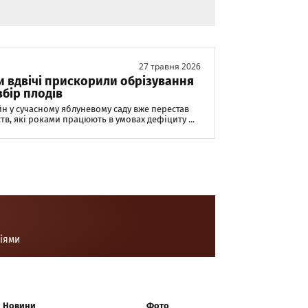
27 травня 2026
и вдвічі прискорили обрізування
збір плодів
 у сучасному яблуневому саду вже перестав
в, які роками працюють в умовах дефіциту ...
ціями
Новини
Фото