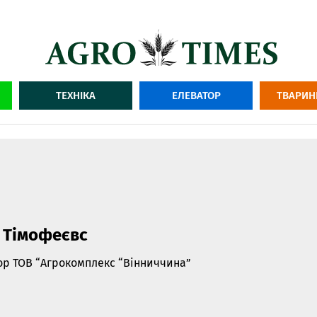
ТЕХНІКА
ЕЛЕВАТОР
ТВАРИН
с Тімофеєвс
ор ТОВ “Агрокомплекс “Вінниччина”