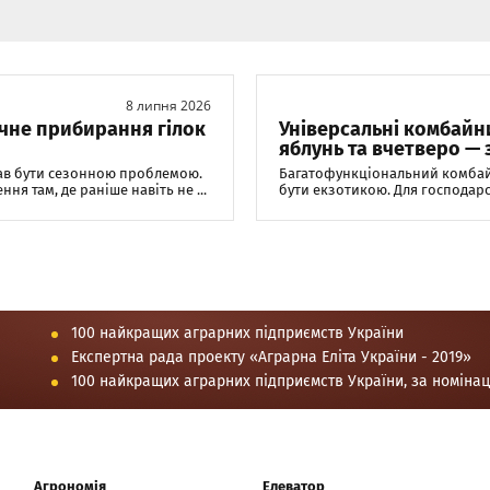
8 липня 2026
чне прибирання гілок
Універсальні комбайн
яблунь та вчетверо — 
тав бути сезонною проблемою.
Багатофункціональний комбайн
я там, де раніше навіть не ...
бути екзотикою. Для господарст
100 найкращих аграрних підприємств України
Експертна рада проекту «Аграрна Еліта України - 2019»
100 найкращих аграрних підприємств України, за номіна
Агрономія
Елеватор