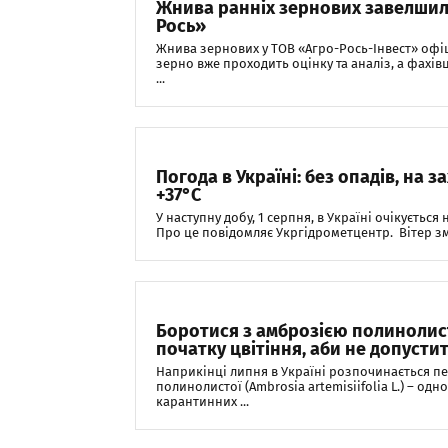
Жнива ранніх зернових завелшили
Рось»
Жнива зернових у ТОВ «Агро-Рось-Інвест» офі
зерно вже проходить оцінку та аналіз, а фахів
...
Погода в Україні: без опадів, на з
+37°С
У наступну добу, 1 серпня, в Україні очікується
Про це повідомляє Укргідрометцентр. Вітер змі
Боротися з амброзією полиноли
початку цвітіння, аби не допусти
Наприкінці липня в Україні розпочинається пе
полинолистої (Ambrosia artemisiifolia L.) – од
карантинних ...