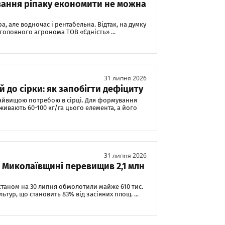
вання ріпаку економити не можна
а, але водночас і рентабельна. Відтак, на думку
 головного агронома ТОВ «Єдність» ...
31 липня 2026
 до сірки: як запобігти дефіциту
 найвищою потребою в сірці. Для формування
ивають 60-100 кг/га цього елемента, а його
31 липня 2026
а Миколаївщині перевищив 2,1 млн
 станом на 30 липня обмолотили майже 610 тис.
ьтур, що становить 83% від засіяних площ. ...