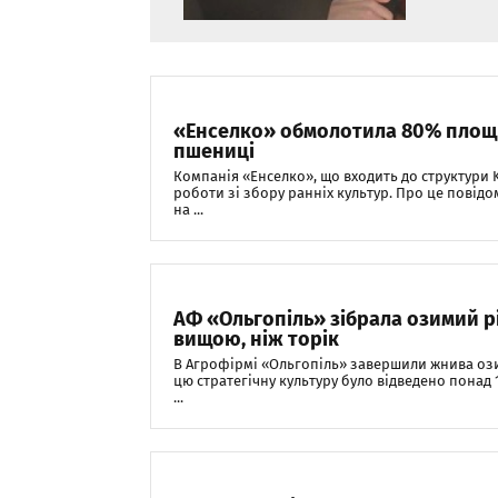
«Енселко» обмолотила 80% площ 
пшениці
Компанія «Енселко», що входить до структури 
роботи зі збору ранніх культур. Про це повід
на ...
АФ «Ольгопіль» зібрала озимий р
вищою, ніж торік
В Агрофірмі «Ольгопіль» завершили жнива ози
цю стратегічну культуру було відведено понад 1
...