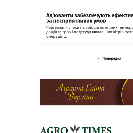
Ад'юванти забезпечують ефектив
за несприятливих умов
Чергування спеки і періодів помірних темпера
дощів та гроз і подекуди шквальних вітрів сут
операції. ...
Попередня