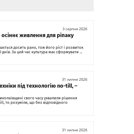
3 серпня 2026
 осіннє живлення для ріпаку
ається досить рано, тож його ріст і розвиток
 днів. За цей час культура має сформувати ...
31 липня 2026
ніки під технологію no-till, –
Миколаївщині свого часу ухвалили рішення
ll, то розуміли, що без відповідного
31 липня 2026