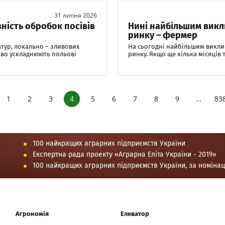
31 липня 2026
ність обробок посівів
Нині найбільшим викли
ринку – фермер
тур, локально – зливових
На сьогодні найбільшим виклико
тєво ускладнюють польові
ринку. Якщо ще кілька місяців 
1
2
3
4
5
6
7
8
9
…
83
100 найкращих аграрних підприємств України
Експертна рада проекту «Аграрна Еліта України - 2019»
100 найкращих аграрних підприємств України, за номіна
Агрономія
Елеватор