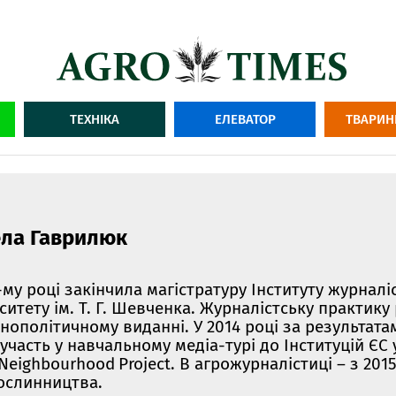
ТЕХНІКА
ЕЛЕВАТОР
ТВАРИН
ла Гаврилюк
-му році закінчила магістратуру Інституту журнал
ситету ім. Т. Г. Шевченка. Журналістську практику
нополітичному виданні. У 2014 році за результата
участь у навчальному медіа-турі до Інституцій ЄС
Neighbourhood
Project
. В агрожурналістиці – з 201
рослинництва.