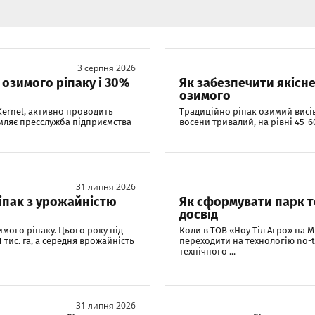
3 серпня 2026
озимого ріпаку і 30%
Як забезпечити якісне
озимого
Kernel, активно проводить
Традиційно ріпак озимий висів
омляє пресслужба підприємства
восени тривалий, на рівні 45-60
31 липня 2026
іпак з урожайністю
Як сформувати парк тех
досвід
мого ріпаку. Цього року під
Коли в ТОВ «Ноу Тіл Агро» на 
 тис. га, а середня врожайність
переходити на технологію no-ti
технічного ...
31 липня 2026