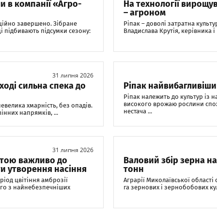
 в компанії «Агро-
На технології вирощу
– агроном
ційно завершено. Зібране
Ріпак – доволі затратна культур
ці підбивають підсумки сезону:
Владислава Крутія, керівника і
31 липня 2026
аході сильна спека до
Ріпак найвибагливіший
Ріпак належить до культур із
високого врожаю рослини спож
 невелика хмарність, без опадів.
нестача ...
нних напрямків, ...
31 липня 2026
стою важливо до
Валовий збір зерна н
ти утворення насіння
тонн
ріод цвітіння амброзії
Аграрії Миколаївської області
ного з найнебезпечніших
га зернових і зернобобових кул