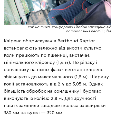
Кабіна тиха, комфортна і добре захищена від
потрапляння пестицидів
Кліренс обприскувачів Berthoud Raptor
встановлюють залежно від висоти культур.
Коли працюють по пшениці, вистачає
мінімального кліренсу (1,4 м). По ріпаку і
соняшнику на пізніх фазах вегетації кліренс
збільшують до максимального (1,8 м). Ширину
колії встановлюють від 2,4 до 3,05 м. Однак
більшість обробок на соняшнику і буряках
виконують із колією 2,8 м. Для зручності
навіть замінили заводські колеса завширшки
380 мм на вужчі — 320 мм.