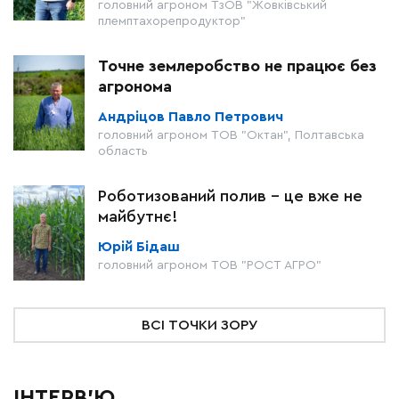
головний агроном ТзОВ "Жовківський
племптахорепродуктор"
Точне землеробство не працює без
агронома
Андріцов Павло Петрович
головний агроном ТОВ "Октан", Полтавська
область
Роботизований полив – це вже не
майбутнє!
Юрій Бідаш
головний агроном ТОВ "РОСТ АГРО"
ВСІ ТОЧКИ ЗОРУ
ІНТЕРВ'Ю