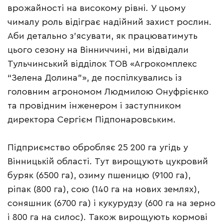
врожайності на високому рівні. У цьому
чималу роль відіграє надійний захист рослин.
Аби детально з’ясувати, як працюватимуть
цього сезону на Вінниччині, ми відвідали
Тульчинський відділок ТОВ «Агрокомплекс
“Зелена Долина”», де поспілкувались із
головним агрономом Людмилою Онуфрієнко
та провідним інженером і заступником
директора Сергієм Підпонаровським.
Підприємство обробляє 25 200 га угідь у
Вінницькій області. Тут вирощують цукровий
буряк (6500 га), озиму пшеницю (9100 га),
ріпак (800 га), сою (140 га на нових землях),
соняшник (6700 га) і кукурудзу (600 га на зерно
і 800 га на силос). Також вирощують кормові