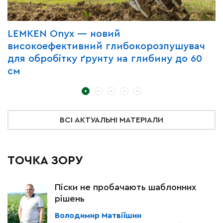
LEMKEN Onyx — новий
Я
високоефективний глибокорозпушувач
р
для обробітку ґрунту на глибину до 60
см
ВСІ АКТУАЛЬНІ МАТЕРІАЛИ
ТОЧКА ЗОРУ
Піски не пробачають шаблонних
рішень
Володимир Матвіїшин