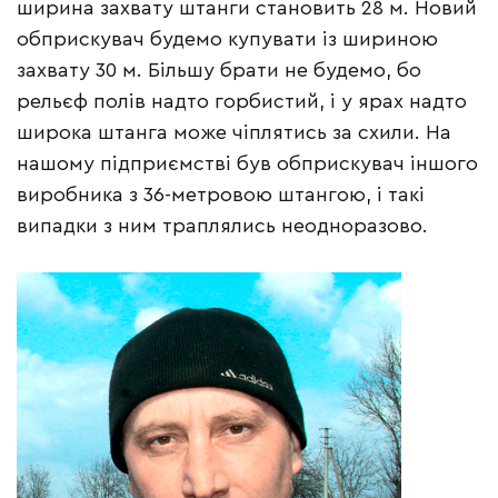
ширина захвату штанги становить 28 м. Новий
обприскувач будемо купувати із шириною
захвату 30 м. Більшу брати не будемо, бо
рельєф полів надто горбистий, і у ярах надто
широка штанга може чіплятись за схили. На
нашому підприємстві був обприскувач іншого
виробника з 36-метровою штангою, і такі
випадки з ним траплялись неодноразово.