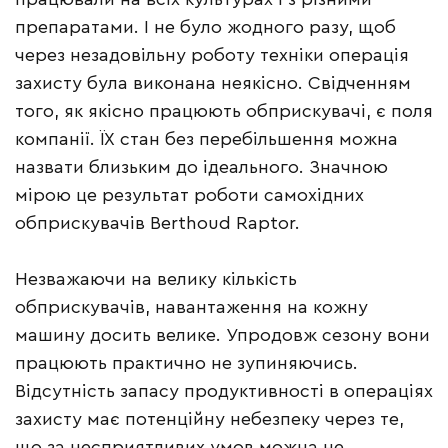
препаратами. І не було жодного разу, щоб
через незадовільну роботу техніки операція
захисту була виконана неякісно. Свідченням
того, як якісно працюють обприскувачі, є поля
компанії. ЇХ стан без перебільшення можна
назвати близьким до ідеального. Значною
мірою це результат роботи самохідних
обприскувачів Berthoud Raptor.
Незважаючи на велику кількість
обприскувачів, навантаження на кожну
машину досить велике. Упродовж сезону вони
працюють практично не зупиняючись.
Відсутність запасу продуктивності в операціях
захисту має потенційну небезпеку через те,
що за несприятливих умов можна не