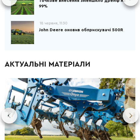
Точкове внесення зменшило дрейф на
99%
18 червня, 11:30
John Deere оновив обприскувачі 500R
АКТУАЛЬНІ МАТЕРІАЛИ