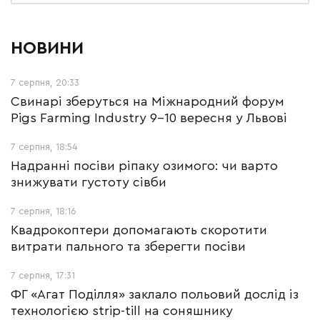
НОВИНИ
7 серпня, 20:33
Свинарі зберуться на Міжнародний форум
Pigs Farming Industry 9-10 вересня у Львові
7 серпня, 18:54
Надранні посіви ріпаку озимого: чи варто
знижувати густоту сівби
7 серпня, 18:16
Квадрокоптери допомагають скоротити
витрати пального та зберегти посіви
7 серпня, 17:31
ФГ «Агат Поділля» заклало польовий дослід із
технологією strip-till на соняшнику