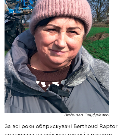
Людмила Онуфрієнко
За всі роки обприскувачі Berthoud Raptor
працювали на всіх культурах і з різними