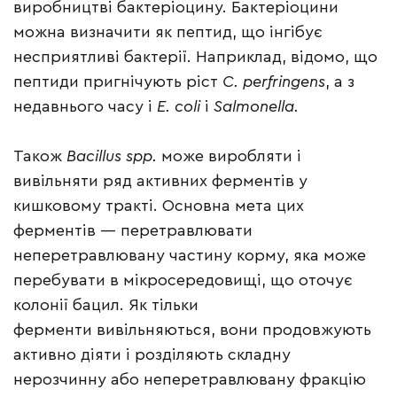
виробництві бактеріоцину. Бактеріоцини
можна визначити як пептид, що інгібує
несприятливі бактерії. Наприклад, відомо, що
пептиди пригнічують ріст
C. perfringens
, а з
недавнього часу і
E. coli
і
Salmonella.
Також
Bacillus spp.
може виробляти і
вивільняти ряд активних ферментів у
кишковому тракті. Основна мета цих
ферментів — перетравлювати
неперетравлювану частину корму, яка може
перебувати в мікросередовищі, що оточує
колонії бацил. Як тільки
ферменти вивільняються, вони продовжують
активно діяти і розділяють складну
нерозчинну або неперетравлювану фракцію