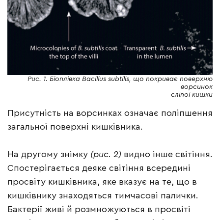
Рис. 1. Біоплівка Bacillus subtilis, що покриває поверхню
ворсинок
сліпої кишки
Присутність на ворсинках означає поліпшення
загальної поверхні кишківника.
На другому знімку
(рис. 2)
видно інше світіння.
Спостерігається деяке світіння всередині
просвіту кишківника, яке вказує на те, що в
кишківнику знаходяться тимчасові палички.
Бактерії живі й розмножуються в просвіті