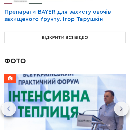
Y
Препарати BAYER для захисту овочів
В
захищеного ґрунту. Ігор Тарушкін
«
ВІДКРИТИ ВСІ ВІДЕО
ФОТО