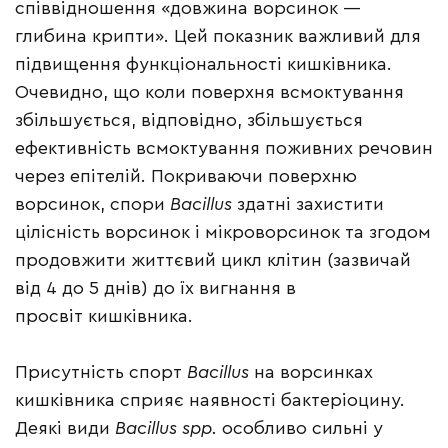
співвідношення «довжина ворсинок —
глибина крипти». Цей показник важливий для
підвищення функціональності кишківника.
Очевидно, що коли поверхня всмоктування
збільшується, відповідно, збільшується
ефективність всмоктування поживних речовин
через епітелій. Покриваючи поверхню
ворсинок, спори
Bacillus
здатні захистити
цілісність ворсинок і мікроворсинок та згодом
продовжити життєвий цикл клітин (зазвичай
від 4 до 5 днів) до їх вигнання в
просвіт кишківника.
Присутність спорт
Bacillus
на ворсинках
кишківника сприяє наявності бактеріоцину.
Деякі види
Bacillus spp.
особливо сильні у