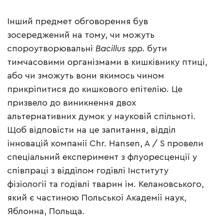
Інший предмет обговорення був
зосереджений на тому, чи можуть
спороутворювальні
Bacillus spp.
бути
тимчасовими організмами в кишківнику птиці,
або чи зможуть вони якимось чином
прикріпитися до кишкового епітелію. Це
призвело до виникнення двох
альтернативних думок у науковій спільноті.
Щоб відповісти на це запитання, відділ
інновацій компанії Chr. Hansen, A / S провели
спеціальний експеримент з флуоресценції у
співпраці з відділом годівлі Інституту
фізіології та годівлі тварин ім. Келановського,
який є частиною Польської Академії наук,
Яблонна, Польща.