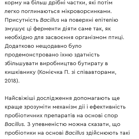
корму на більш дрібні частки, які потім
легко поглинаються мікроворсинками.
Присутність
Bacillus
на поверхні епітелію
змушує ці ферменти діяти саме так, як
необхідно для засвоєння організмом птиці.
Додатково нещодавно було
продемонстровано їхню здатність
збільшувати виробництво бутирату в
кишківнику (Конієчка П. зі співавторами,
2018).
Найсвіжіші дослідження допомагають ще
краще зрозуміти механізм дії і ефективність
пробіотичних препаратів на основі спор
Bacillus.
З упевненістю можна сказати, що
пробіотики на основі
Bacillus
здійснюють такі