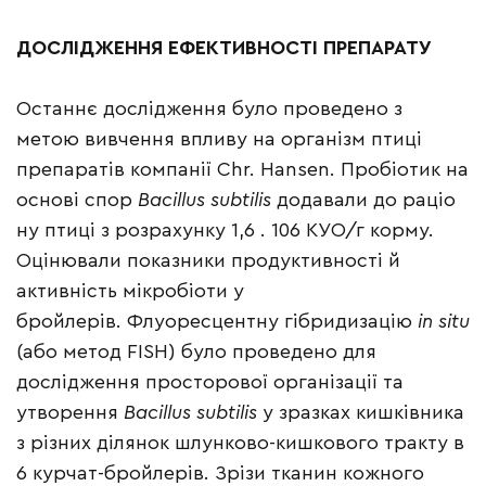
ДОСЛІДЖЕННЯ ЕФЕКТИВНОСТІ ПРЕПАРАТУ
Останнє дослідження було проведено з
метою вивчення впливу на організм птиці
препаратів компанії Chr. Hansen. Пробіотик на
основі спор
Bacillus subtilis
додавали до раціо
ну птиці з розрахунку 1,6 . 106 КУО/г корму.
Оцінювали показники продуктивності й
активність мікробіоти у
бройлерів. Флуоресцентну гібридизацію
in situ
(або метод FISH) було проведено для
дослідження просторової організації та
утворення
Bacillus subtilis
у зразках кишківника
з різних ділянок шлунково-кишкового тракту в
6 курчат-бройлерів. Зрізи тканин кожного