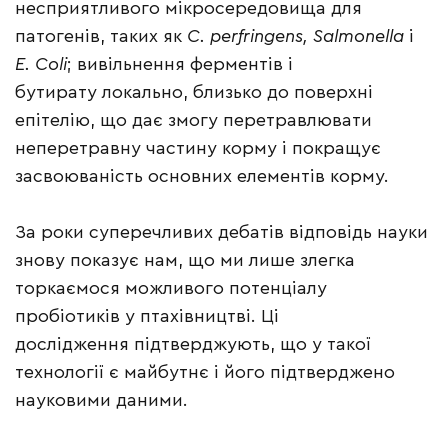
несприятливого мікросередовища для
патогенів, таких як
C. perfringens, Salmonella
і
E. Coli
; вивільнення ферментів і
бутирату локально, близько до поверхні
епітелію, що дає змогу перетравлювати
неперетравну частину корму і покращує
засвоюваність основних елементів корму.
За роки суперечливих дебатів відповідь науки
знову показує нам, що ми лише злегка
торкаємося можливого потенціалу
пробіотиків у птахівництві. Ці
дослідження підтверджують, що у такої
технології є майбутнє і його підтверджено
науковими даними.