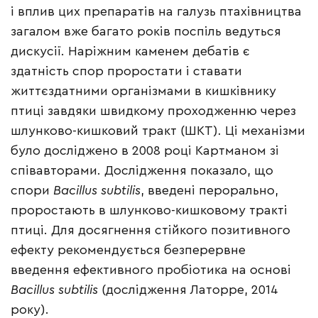
і вплив цих препаратів на галузь птахівництва
загалом вже багато років поспіль ведуться
дискусії. Наріжним каменем дебатів є
здатність спор проростати і ставати
життєздатними організмами в кишківнику
птиці завдяки швидкому проходженню через
шлунково-кишковий тракт (ШКТ). Ці механізми
було досліджено в 2008 році Картманом зі
співавторами. Дослідження показало, що
спори
Bacillus subtilis
, введені перорально,
проростають в шлунково-кишковому тракті
птиці. Для досягнення стійкого позитивного
ефекту рекомендується безперервне
введення ефективного пробіотика на основі
Bacillus subtilis
(дослідження Латорре, 2014
року).