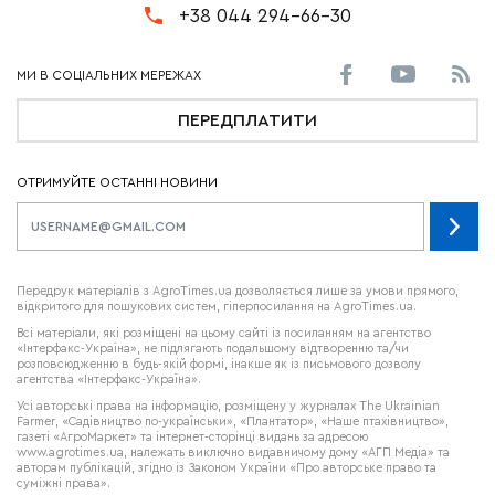
+38 044 294-66-30
ПЕРЕДПЛАТИТИ
ОТРИМУЙТЕ ОСТАННІ НОВИНИ
Передрук матеріалів з AgroTimes.ua дозволяється лише за умови прямого,
відкритого для пошукових систем, гіперпосилання на AgroTimes.ua.
Всі матеріали, які розміщені на цьому сайті із посиланням на агентство
«Інтерфакс-Україна», не підлягають подальшому відтворенню та/чи
розповсюдженню в будь-якій формі, інакше як із письмового дозволу
агентства «Інтерфакс-Україна».
Усі авторські права на інформацію, розміщену у журналах
The Ukrainian
Farmer
, «Садівництво по-українськи», «Плантатор», «Наше птахівництво»,
газеті «АгроМаркет» та інтернет-сторінці видань за адресою
www.agrotimes.ua,
належать виключно видавничому дому «АГП Медіа» та
авторам публікацій, згідно із Законом України «Про авторське право та
суміжні права».