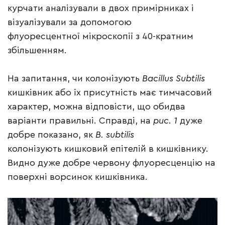
курчати аналізували в двох примірниках і
візуалізували за допомогою
флуоресцентної мікроскопії з 40-кратним
збільшенням.
На запитання, чи колонізують
Bacillus Subtilis
кишківник або їх присутність має тимчасовий
характер, можна відповісти, що обидва
варіанти правильні. Справді, на
рис. 1
дуже
добре показано, як
B. subtilis
колонізують кишковий епітелій в кишківнику.
Видно дуже добре червону флуоресценцію на
поверхні ворсинок кишківника.