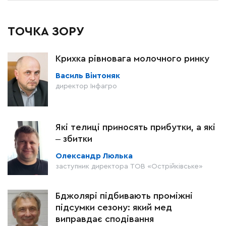
ТОЧКА ЗОРУ
Крихка рівновага молочного ринку
Василь Вінтоняк
директор Інфагро
Які телиці приносять прибутки, а які
‒ збитки
Олександр Люлька
заступник директора ТОВ «Острійківське»
Бджолярі підбивають проміжні
підсумки сезону: який мед
виправдає сподівання