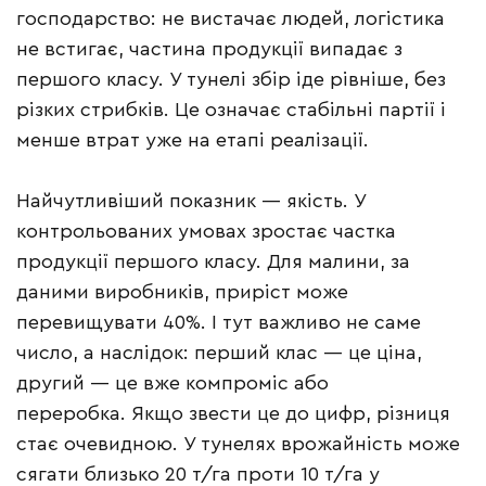
господарство: не вистачає людей, логістика
не встигає, частина продукції випадає з
першого класу. У тунелі збір іде рівніше, без
різких стрибків. Це означає стабільні партії і
менше втрат уже на етапі реалізації.
Найчутливіший показник — якість. У
контрольованих умовах зростає частка
продукції першого класу. Для малини, за
даними виробників, приріст може
перевищувати 40%. І тут важливо не саме
число, а наслідок: перший клас — це ціна,
другий — це вже компроміс або
переробка. Якщо звести це до цифр, різниця
стає очевидною. У тунелях врожайність може
сягати близько 20 т/га проти 10 т/га у