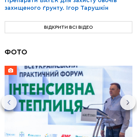
Y
Препарати BAYER для захисту овочів
В
захищеного ґрунту. Ігор Тарушкін
«
ВІДКРИТИ ВСІ ВІДЕО
ФОТО