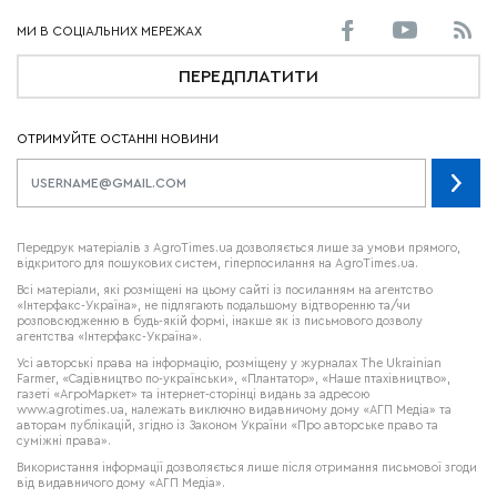
ПЕРЕДПЛАТИТИ
ОТРИМУЙТЕ ОСТАННІ НОВИНИ
Передрук матеріалів з AgroTimes.ua дозволяється лише за умови прямого,
відкритого для пошукових систем, гіперпосилання на AgroTimes.ua.
Всі матеріали, які розміщені на цьому сайті із посиланням на агентство
«Інтерфакс-Україна», не підлягають подальшому відтворенню та/чи
розповсюдженню в будь-якій формі, інакше як із письмового дозволу
агентства «Інтерфакс-Україна».
Усі авторські права на інформацію, розміщену у журналах
The Ukrainian
Farmer
, «Садівництво по-українськи», «Плантатор», «Наше птахівництво»,
газеті «АгроМаркет» та інтернет-сторінці видань за адресою
www.agrotimes.ua,
належать виключно видавничому дому «АГП Медіа» та
авторам публікацій, згідно із Законом України «Про авторське право та
суміжні права».
Використання інформації дозволяється лише після отримання письмової згоди
від видавничого дому «АГП Медіа».