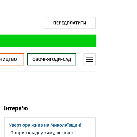
ПЕРЕДПЛАТИТИ
НИЦТВО
ОВОЧІ-ЯГОДИ-САД
Інтерв'ю
Увертюра жнив на Миколаївщині
Попри складну зиму, весняні