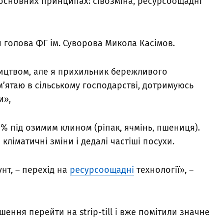
 основних принципах: сівозміна, ресурсоощадні
 голова ФГ ім. Суворова Микола Касімов.
ицтвом, але я прихильник бережливого
ам’ятаю в сільському господарстві, дотримуюсь
и»,
 70% під озимим клином (ріпак, ячмінь, пшениця).
ліматичні зміни і дедалі частіші посухи.
нт, – перехід на
ресурсоощадні
технології», –
ення перейти на strip-till і вже помітили значне