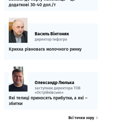
додаткові 30-40 дол./т
Василь Вінтоняк
директор Інфагро
Крихка рівновага молочного ринку
Олександр Люлька
заступник директора ТОВ
«Острійківське»
Які телиці приносять прибутки, а які ‒
збитки
Всі точки зору