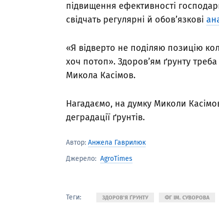
підвищення ефективності господар
свідчать регулярні й обов’язкові
ан
«Я відверто не поділяю позицію ко
хоч потоп». Здоров’ям ґрунту треба
Микола Касімов.
Нагадаємо, на думку Миколи Касім
деградації ґрунтів.
Автор:
Анжела Гаврилюк
AgroTimes
Джерело:
Теги:
ЗДОРОВ'Я ҐРУНТУ
ФГ ІМ. СУВОРОВА