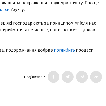
ювання та покращення структури ґрунту. Про це
алізи
ґрунту.
лег, які господарюють за принципом «після нас
 перейматися не менше, ніж власним», – додав
ова, подорожчання добрив
поглибить
процеси
Поділитись: