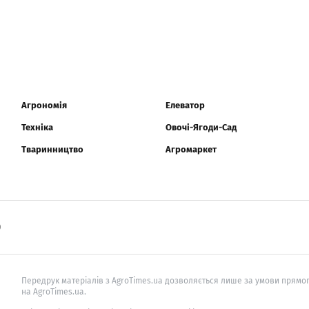
Агрономія
Елеватор
Техніка
Овочі-Ягоди-Сад
Тваринництво
Агромаркет
0
Передрук матеріалів з AgroTimes.ua дозволяється лише за умови прямог
на AgroTimes.ua.