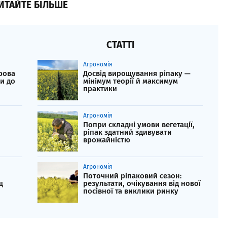
ИТАЙТЕ БІЛЬШЕ
СТАТТІ
Агрономія
рова
Досвід вирощування ріпаку —
и до
мінімум теорії й максимум
практики
Агрономія
Попри складні умови вегетації,
ріпак здатний здивувати
врожайністю
Агрономія
Поточний ріпаковий сезон:
щ
результати, очікування від нової
посівної та виклики ринку