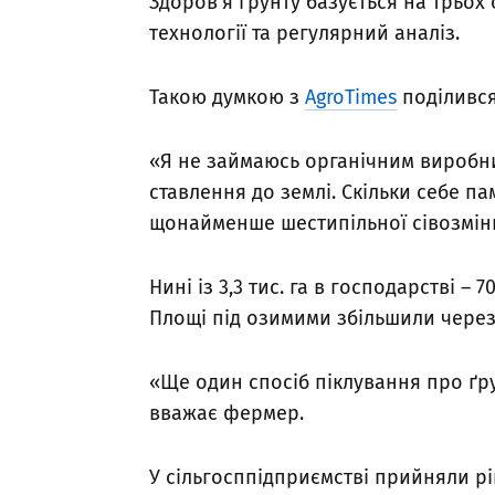
Здоров’я ґрунту базується на трьох
технології та регулярний аналіз.
Такою думкою з
AgroTimes
поділився
«Я не займаюсь органічним виробн
ставлення до землі. Скільки себе п
щонайменше шестипільної сівозмін
Нині із 3,3 тис. га в господарстві –
Площі під озимими збільшили через к
«Ще один спосіб піклування про ґру
вважає фермер.
У сільгосппідприємстві прийняли ріш