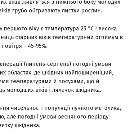
их віків живляться з нижнього боку молодих
 віків грубо обгризають листки рослин.
першого віку є температура 25 °С і висока
сениць старших віків температурний оптимум в
 повітря – 45-95%.
генерації (липень-серпень) погодні умови
них областях, де шкідник найпоширеніший,
ими температурами й посухами, що й
ь молодших віків і лялечок шкідника.
ання чисельності популяції лучного метелика,
ою, але погодні умови весняного періоду
витку шкідника.