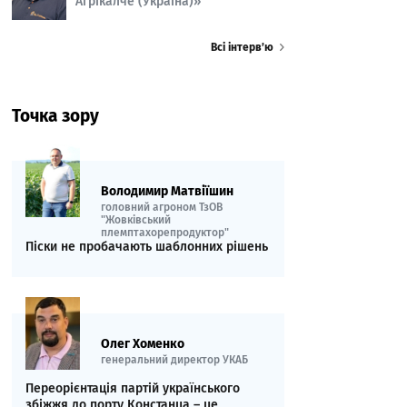
Агрікалче (Україна)»
Всі інтерв’ю
Точка зору
Володимир Матвіїшин
головний агроном ТзОВ
"Жовківський
племптахорепродуктор"
Піски не пробачають шаблонних рішень
Олег Хоменко
генеральний директор УКАБ
Переорієнтація партій українського
збіжжя до порту Констанца – це