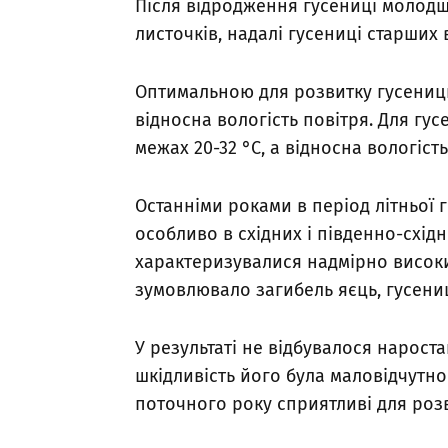
Після відродження гусениці молодш
листочків, надалі гусениці старших
Оптимальною для розвитку гусениць 
відносна вологість повітря. Для гу
межах 20-32 °С, а відносна вологість
Останніми роками в період літньої 
особливо в східних і південно-схід
характеризувалися надмірно висок
зумовлювало загибель яєць, гусениц
У результаті не відбувалося нарост
шкідливість його була маловідчутн
поточного року сприятливі для роз