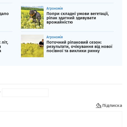
Агрономія
дало
Попри складні умови вегетації,
ріпак здатний здивувати
врожайністю
Агрономія
 літ,
Поточний ріпаковий сезон:
я
результати, очікування від нової
а
посівної та виклики ринку
*
Підписка