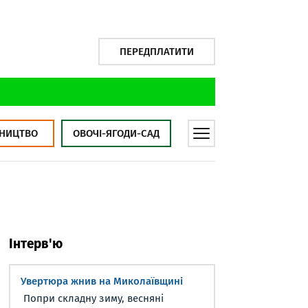
ПЕРЕДПЛАТИТИ
НИЦТВО
ОВОЧІ-ЯГОДИ-САД
Інтерв'ю
Увертюра жнив на Миколаївщині
Попри складну зиму, весняні