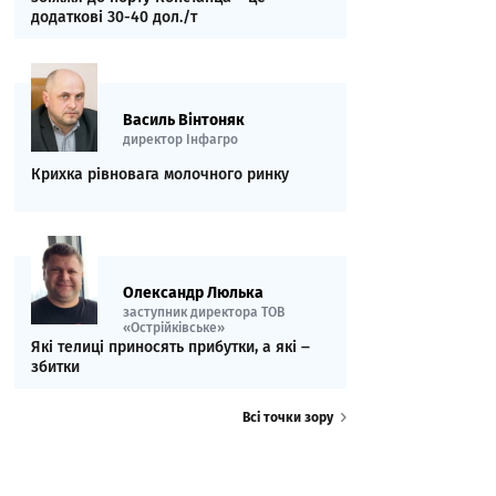
додаткові 30-40 дол./т
Василь Вінтоняк
директор Інфагро
Крихка рівновага молочного ринку
Олександр Люлька
заступник директора ТОВ
«Острійківське»
Які телиці приносять прибутки, а які ‒
збитки
Всі точки зору