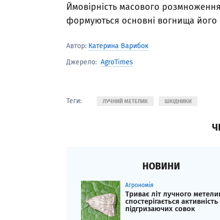
Ймовірність масового розмноження 
формуються основні вогнища його п
Автор:
Катерина Варибок
AgroTimes
Джерело:
Теги:
ЛУЧНИЙ МЕТЕЛИК
ШКІДНИКИ
Ч
НОВИНИ
Агрономія
Триває літ лучного метели
спостерігається активність
підгризаючих совок