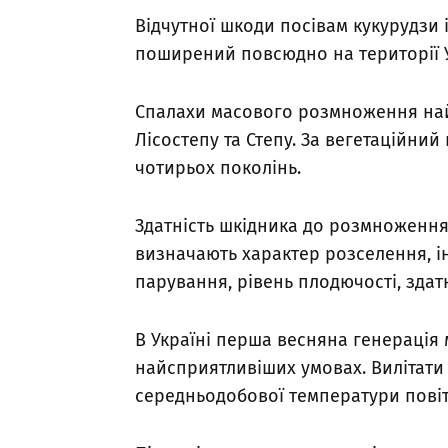
Відчутної шкоди посівам кукурудзи
поширений повсюдно на території 
Спалахи масового розмноження най
Лісостепу та Степу. За вегетаційни
чотирьох поколінь.
Здатність шкідника до розмноження 
визначають характер розселення, ін
парування, рівень плодючості, здатні
В Україні перша весняна генерація 
найсприятливіших умовах. Вилітати
середньодобової температури повітр