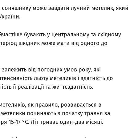
 і соняшнику може завдати лучний метелик, який
України.
частіше бувають у центральному та східному
й період шкідник може мати від одного до
залежить від погодних умов року, які
тенсивність льоту метеликів і здатність до
сть її реалізації та життєздатність.
метеликів, як правило, розвивається в
 метелики починають з початку травня за
я 15-17 °С. Літ триває один-два місяці.