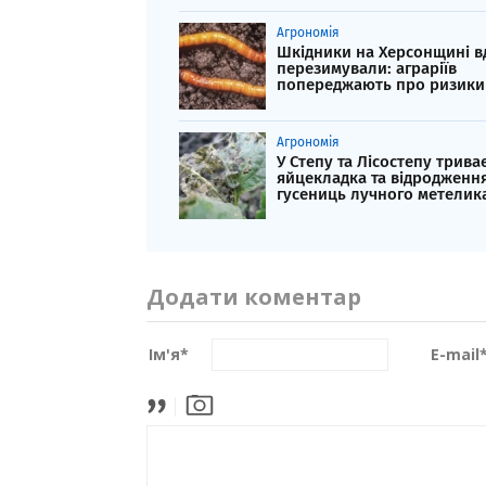
Агрономія
Шкідники на Херсонщині в
перезимували: аграріїв
попереджають про ризики
Агрономія
У Степу та Лісостепу триває
яйцекладка та відродженн
гусениць лучного метелик
Додати коментар
Ім'я
*
E-mail