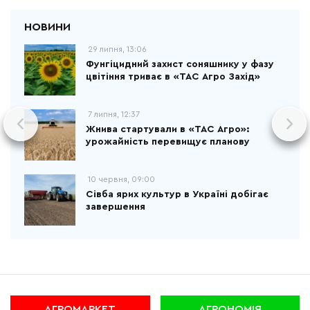
29 липня, 13:06
Фунгіцидний захист соняшнику у фазу
цвітіння триває в «ТАС Агро Захід»
7 липня, 12:37
Жнива стартували в «ТАС Агро»:
урожайність перевищує планову
10 червня, 09:00
Сівба ярих культур в Україні добігає
завершення
АГРОМАРКЕТ
АГРОНОМІЯ