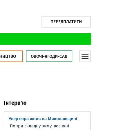
ПЕРЕДПЛАТИТИ
НИЦТВО
ОВОЧІ-ЯГОДИ-САД
Інтерв'ю
Увертюра жнив на Миколаївщині
Попри складну зиму, весняні