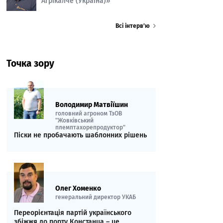
Агрікалче (Україна)»
Всі інтерв’ю
Точка зору
Володимир Матвіїшин
головний агроном ТзОВ
"Жовківський
племптахорепродуктор"
Піски не пробачають шаблонних рішень
Олег Хоменко
генеральний директор УКАБ
Переорієнтація партій українського
збіжжя до порту Констанца – це