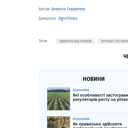
Автор:
Анжела Гаврилюк
AgroTimes
Джерело:
Теги:
ВІДМОВА ВІД ОРАНКИ
ЖУРНАЛ THE UKRA
Ч
НОВИНИ
Агрономія
Які особливості застосува
регуляторів росту на ріпак
Агрономія
Як правильно здійснити