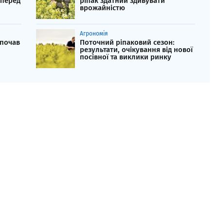
 перед
ріпак здатний здивувати
врожайністю
Агрономія
 почав
Поточний ріпаковий сезон:
результати, очікування від нової
посівної та виклики ринку