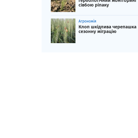
гербологічний моніторинг
сівбою ріпаку
Агрономія
Клоп шкідлива черепашка
сезонну міграцію