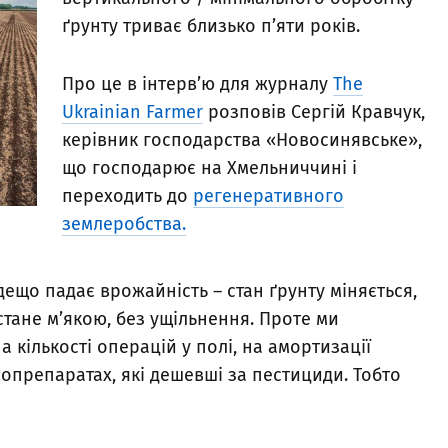
ґрунту триває близько п’яти років.
Про це в інтерв’ю для журналу
The
Ukrainian Farmer
розповів Сергій Кравчук,
керівник господарства «Новосинявське»,
що господарює на Хмельниччині і
переходить до
регенеративного
землеробства.
дещо падає врожайність – стан ґрунту міняється,
стане м’якою, без ущільнення. Проте ми
 кількості операцій у полі, на амортизації
біопрепаратах, які дешевші за пестициди. Тобто