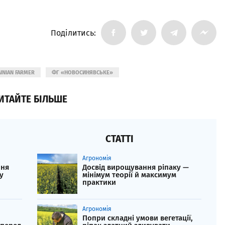
Поділитись:
INIAN FARMER
ФГ «НОВОСИНЯВСЬКЕ»
ИТАЙТЕ БІЛЬШЕ
СТАТТІ
Агрономія
ння
Досвід вирощування ріпаку —
у
мінімум теорії й максимум
практики
Агрономія
Попри складні умови вегетації,