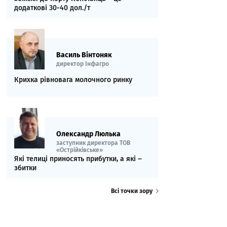
додаткові 30-40 дол./т
Василь Вінтоняк
директор Інфагро
Крихка рівновага молочного ринку
Олександр Люлька
заступник директора ТОВ
«Острійківське»
Які телиці приносять прибутки, а які ‒
збитки
Всі точки зору