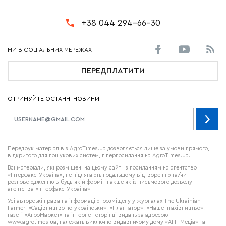
+38 044 294-66-30
ПЕРЕДПЛАТИТИ
ОТРИМУЙТЕ ОСТАННІ НОВИНИ
Передрук матеріалів з AgroTimes.ua дозволяється лише за умови прямого,
відкритого для пошукових систем, гіперпосилання на AgroTimes.ua.
Всі матеріали, які розміщені на цьому сайті із посиланням на агентство
«Інтерфакс-Україна», не підлягають подальшому відтворенню та/чи
розповсюдженню в будь-якій формі, інакше як із письмового дозволу
агентства «Інтерфакс-Україна».
Усі авторські права на інформацію, розміщену у журналах
The Ukrainian
Farmer
, «Садівництво по-українськи», «Плантатор», «Наше птахівництво»,
газеті «АгроМаркет» та інтернет-сторінці видань за адресою
www.agrotimes.ua,
належать виключно видавничому дому «АГП Медіа» та