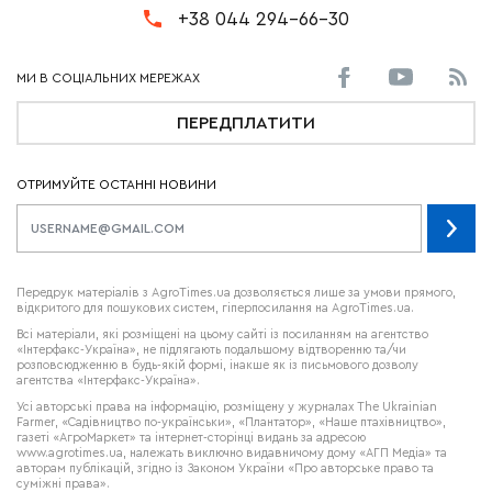
+38 044 294-66-30
ПЕРЕДПЛАТИТИ
ОТРИМУЙТЕ ОСТАННІ НОВИНИ
Передрук матеріалів з AgroTimes.ua дозволяється лише за умови прямого,
відкритого для пошукових систем, гіперпосилання на AgroTimes.ua.
Всі матеріали, які розміщені на цьому сайті із посиланням на агентство
«Інтерфакс-Україна», не підлягають подальшому відтворенню та/чи
розповсюдженню в будь-якій формі, інакше як із письмового дозволу
агентства «Інтерфакс-Україна».
Усі авторські права на інформацію, розміщену у журналах
The Ukrainian
Farmer
, «Садівництво по-українськи», «Плантатор», «Наше птахівництво»,
газеті «АгроМаркет» та інтернет-сторінці видань за адресою
www.agrotimes.ua,
належать виключно видавничому дому «АГП Медіа» та
авторам публікацій, згідно із Законом України «Про авторське право та
суміжні права».