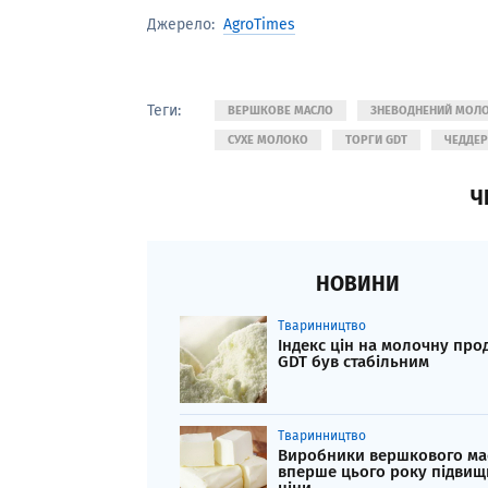
AgroTimes
Джерело:
Теги:
ВЕРШКОВЕ МАСЛО
ЗНЕВОДНЕНИЙ МОЛ
СУХЕ МОЛОКО
ТОРГИ GDT
ЧЕДДЕР
Ч
НОВИНИ
Тваринництво
Індекс цін на молочну про
GDT був стабільним
Тваринництво
Виробники вершкового ма
вперше цього року підви