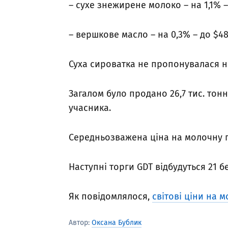
– сухе знежирене молоко – на 1,1% –
– вершкове масло – на 0,3% – до $4
Суха сироватка не пропонувалася на
Загалом було продано 26,7 тис. тонн
учасника.
Середньозважена ціна на молочну п
Наступні торги GDT відбудуться 21 б
Як повідомлялося,
світові ціни на 
Автор:
Оксана Бублик