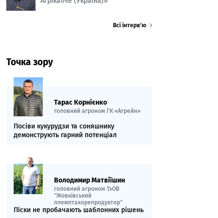
Агрікалче (Україна)»
Всі інтерв’ю
Точка зору
Тарас Корнієнко
головний агроном ГК «Агрейн»
Посіви кукурудзи та соняшнику
демонструють гарний потенціал
Володимир Матвіїшин
головний агроном ТзОВ
"Жовківський
племптахорепродуктор"
Піски не пробачають шаблонних рішень