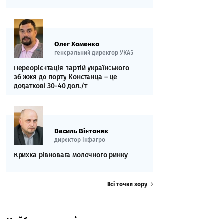
Олег Хоменко
генеральний директор УКАБ
Переорієнтація партій українського
збіжжя до порту Констанца – це
додаткові 30-40 дол./т
Василь Вінтоняк
директор Інфагро
Крихка рівновага молочного ринку
Всі точки зору