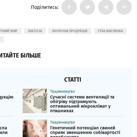
Поділитись:
ОЧНИЙ ЖИР
ЛАКТОЗА
МОЛОЧНА ПРОДУКЦІЯ
СУХА МАСЛЯНКА
ИТАЙТЕ БІЛЬШЕ
СТАТТІ
Тваринництво
дукцію
Сучасні системи вентиляції та
обігріву підтримують
оптимальний мікроклімат у
пташниках
Тваринництво
сла
Генетичний потенціал свиней
щили
сприяє зменшенню собівартості