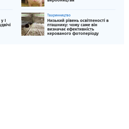
виробництва
Тваринництво
у І
Низький рівень освітленості в
удвічі
пташнику: чому саме він
визначає ефективність
керованого фотоперіоду