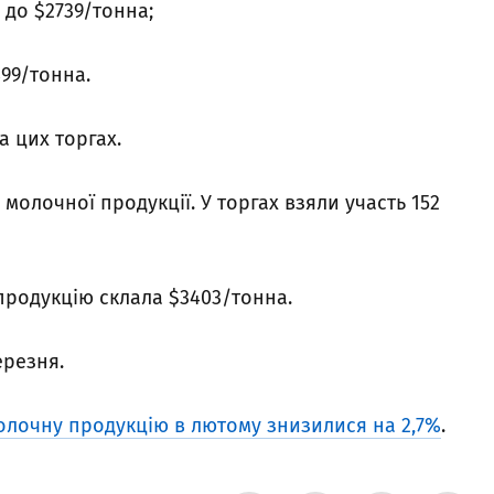
 до $2739/тонна;
899/тонна.
 цих торгах.
 молочної продукції. У торгах взяли участь 152
родукцію склала $3403/тонна.
ерезня.
молочну продукцію в лютому знизилися на 2,7%
.