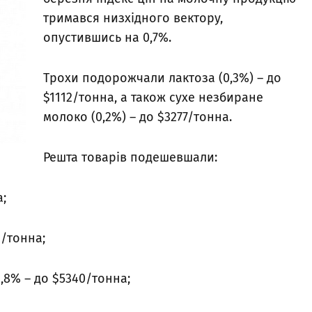
тримався низхідного вектору,
опустившись на 0,7%.
Трохи подорожчали лактоза (0,3%) – до
$1112/тонна, а також сухе незбиране
молоко (0,2%) – до $3277/тонна.
Решта товарів подешевшали:
а;
1/тонна;
,8% – до $5340/тонна;