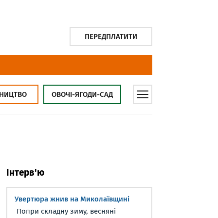
ПЕРЕДПЛАТИТИ
НИЦТВО
ОВОЧІ-ЯГОДИ-САД
Інтерв'ю
Увертюра жнив на Миколаївщині
Попри складну зиму, весняні