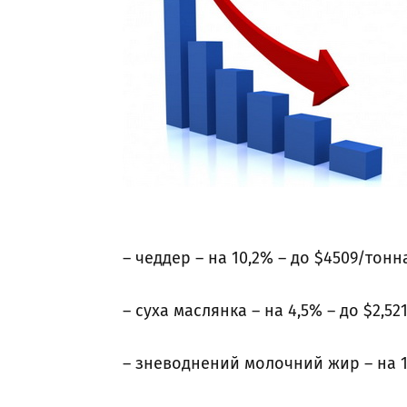
– чеддер – на 10,2% – до $4509/тонн
– суха маслянка – на 4,5% – до $2,52
– зневоднений молочний жир – на 1