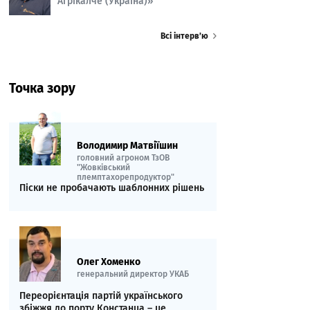
Агрікалче (Україна)»
Всі інтерв’ю
Точка зору
Володимир Матвіїшин
головний агроном ТзОВ
"Жовківський
племптахорепродуктор"
Піски не пробачають шаблонних рішень
Олег Хоменко
генеральний директор УКАБ
Переорієнтація партій українського
збіжжя до порту Констанца – це