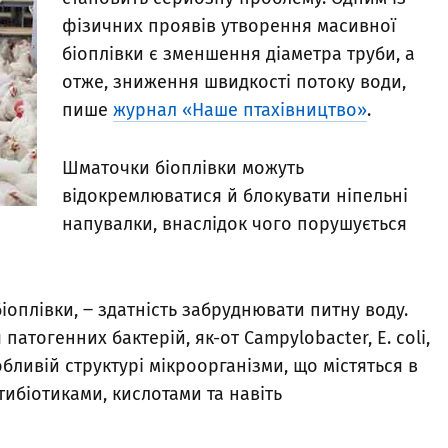
фізичних проявів утворення масивної
біоплівки є зменшення діаметра труби, а
отже, зниження швидкості потоку води,
пише
журнал «Наше птахівництво»
.
Шматочки біоплівки можуть
відокремлюватися й блокувати ніпельні
напувалки, внаслідок чого порушується
іоплівки, ‒ здатність забруднювати питну воду.
атогенних бактерій, як-от Campylobacter, E. coli,
собливій структурі мікроорганізми, що містяться в
ибіотиками, кислотами та навіть