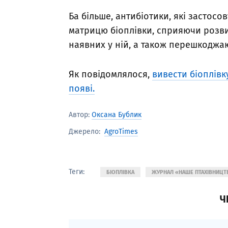
Ба більше, антибіотики, які застосо
матрицю біоплівки, сприяючи розви
наявних у ній, а також перешкоджаю
Як повідомлялося,
вивести біоплівку
появі.
Автор:
Оксана Бублик
AgroTimes
Джерело:
Теги:
БІОПЛІВКА
ЖУРНАЛ «НАШЕ ПТАХІВНИЦТ
Ч