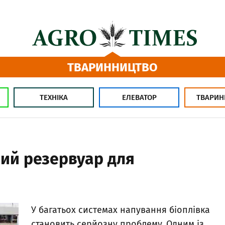
ТВАРИННИЦТВО
ТЕХНІКА
ЕЛЕВАТОР
ТВАРИН
ний резервуар для
й
У багатьох системах напування біоплівка
становить серйозну проблему. Одним із