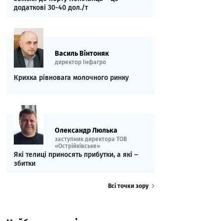
додаткові 30-40 дол./т
Василь Вінтоняк
директор Інфагро
Крихка рівновага молочного ринку
Олександр Люлька
заступник директора ТОВ
«Острійківське»
Які телиці приносять прибутки, а які ‒
збитки
Всі точки зору