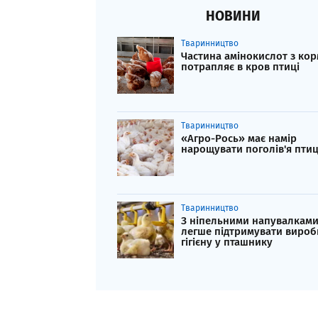
НОВИНИ
Тваринництво
Частина амінокислот з кор
потрапляє в кров птиці
Тваринництво
«Агро-Рось» має намір
нарощувати поголів'я птиц
Тваринництво
З ніпельними напувалкам
легше підтримувати вироб
гігієну у пташнику