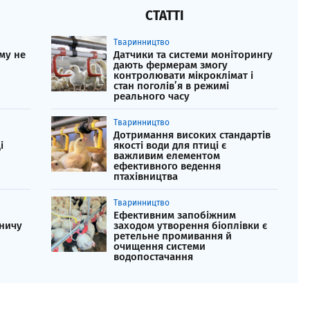
СТАТТІ
Тваринництво
му не
Датчики та системи моніторингу
дають фермерам змогу
контролювати мікроклімат і
стан поголів’я в режимі
реального часу
Тваринництво
Дотримання високих стандартів
і
якості води для птиці є
важливим елементом
ефективного ведення
птахівництва
Тваринництво
и
Ефективним запобіжним
ничу
заходом утворення біоплівки є
ретельне промивання й
очищення системи
водопостачання