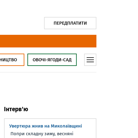
ПЕРЕДПЛАТИТИ
НИЦТВО
ОВОЧІ-ЯГОДИ-САД
Інтерв'ю
Увертюра жнив на Миколаївщині
Попри складну зиму, весняні