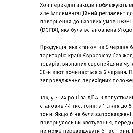
Хоч перехідні заходи і обмежують е
але імплементаційний регламент дл
повернення до базових умов ПВЗВТ —
(DCFTA), яка була встановлена Угодо
Продукція, яка станом на 5 червня 
територію країн Євросоюзу без жод
товарів, визнаних європейцями чут
30-и квот починається з 6 червня.
запровадження перехідних положень
Так, у 2024 році за дії АТЗ допусти
становив 44 тис. тонн; з 1 січня до
тонн. Якщо б не були запроваджені 
повернулось би квотування, передба
не може перевищувати 6 тис. тонн. 