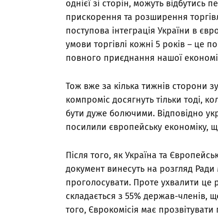
однієї зі сторін, можуть відбутись
прискорення та розширення торгівлі
поступова інтеграція України в єв
умови торгівлі кожні 5 років – це п
повного приєднання нашої економі
Тож вже за кілька тижнів сторони зус
компроміс досягнуть тільки тоді, ко
бути дуже болючими. Відповідно укр
посилили європейську економіку, що
Після того, як Україна та Європейсь
документ винесуть на розгляд Ради 
проголосувати. Проте ухвалити це р
складається з 55% держав-членів, 
того, Єврокомісія має прозвітуват