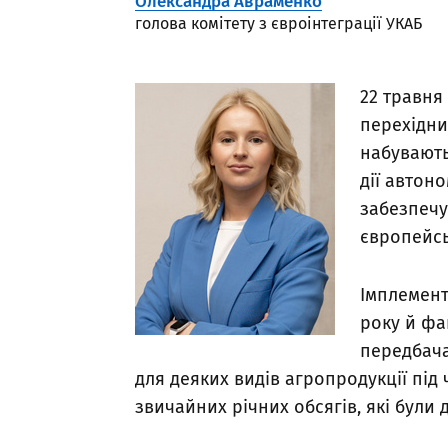
Олександра Авраменко
голова комітету з євроінтеграції УКАБ
22 травня
перехідни
набувають
дії автоно
забезпечу
європейсь
Імплемент
року й фа
передбача
для деяких видів агропродукції під 
звичайних річних обсягів, які були 