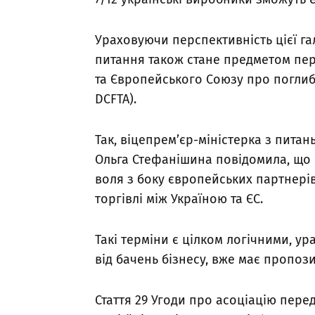
Ураховуючи перспективність цієї гал
питання також стане предметом пер
та Європейського Союзу про поглибл
DCFTA).
Так, віцепрем’єр-міністерка з питан
Ольга Стефанішина повідомила, що в
воля з боку європейських партнері
торгівлі між Україною та ЄС.
Такі терміни є цілком логічними, у
від бачень бізнесу, вже має пропоз
Стаття 29 Угоди про асоціацію перед