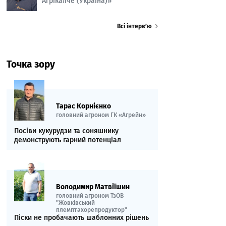
Агрікалче (Україна)»
Всі інтерв’ю
Точка зору
Тарас Корнієнко
головний агроном ГК «Агрейн»
Посіви кукурудзи та соняшнику
демонструють гарний потенціал
Володимир Матвіїшин
головний агроном ТзОВ
"Жовківський
племптахорепродуктор"
Піски не пробачають шаблонних рішень