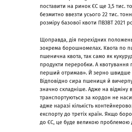
поставити на ринок ЄС ще 3,5 тис. т
безмитно ввезти усього 22 тис. тон
розміру базової квоти ПВЗВТ 2021 ро
Щоправда, дія перехідних положен
зокрема борошномелах. Квота по пш
пшенична квота, так само як кукур
продукти переробки. А квотування
перший отримав». Й зерно швидше д
Відповідно сира пшениця й вичерпу
значно складніше. Адже на відміну 
транспортуються за кордон не наси
адже наразі кількість контейнерово
експорту до третіх країн. Якщо бо
до ЄС, це буде великою проблемою 