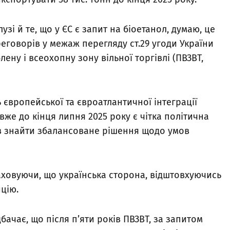
узі й те, що у ЄС є запит на біоетанол, думаю, це
еговорів у межаж перегляду ст.29 угоди України
ену і всеохопну зону вільної торгівлі (ПВЗВТ,
ь європейської та євроатлантичної інтеграції
же до кінця липня 2025 року є чітка політична
в знайти збалансоване рішення щодо умов
раховуючи, що українська сторона, відштовхуючись
ицію.
бачає, що після п’яти років ПВЗВТ, за запитом