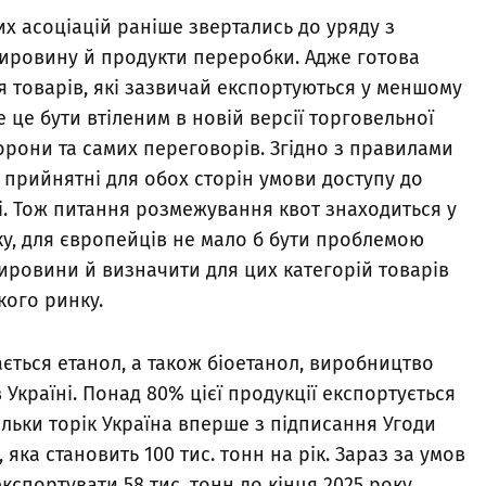
х асоціацій раніше звертались до уряду з
ировину й продукти переробки. Адже готова
ія товарів, які зазвичай експортуються у меншому
 це бути втіленим в новій версії торговельної
орони та самих переговорів. Згідно з правилами
и прийнятні для обох сторін умови доступу до
лі. Тож питання розмежування квот знаходиться у
у, для європейців не мало б бути проблемою
ировини й визначити для цих категорій товарів
кого ринку.
ється етанол, а також біоетанол, виробництво
Україні. Понад 80% цієї продукції експортується
тільки торік Україна вперше з підписання Угоди
 яка становить 100 тис. тонн на рік. Зараз за умов
кспортувати 58 тис. тонн до кінця 2025 року.