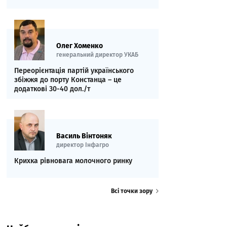
Олег Хоменко
генеральний директор УКАБ
Переорієнтація партій українського
збіжжя до порту Констанца – це
додаткові 30-40 дол./т
Василь Вінтоняк
директор Інфагро
Крихка рівновага молочного ринку
Всі точки зору