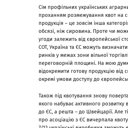
Сім профільних українських аграрни
проханням розмежування квот на с
продукція – це зовсім інша категор
обсязі, ніж сировина. Проте чи може
угоди залежить від європейської ст
СОТ, Україна та ЄС можуть визначат
ринків у межах зони вільної торгів
переговорній площині. На мою думк
відокремити готову продукцію від с
окремі умови доступу до європейсь
Також під квотування знову поверта
якого набуває активного розвитку в 
до ЄС, а решта – до Швейцарії. Але 
про асоціацію з ЄС вичерпала квоту,
7/12 українські виробники зможуть е