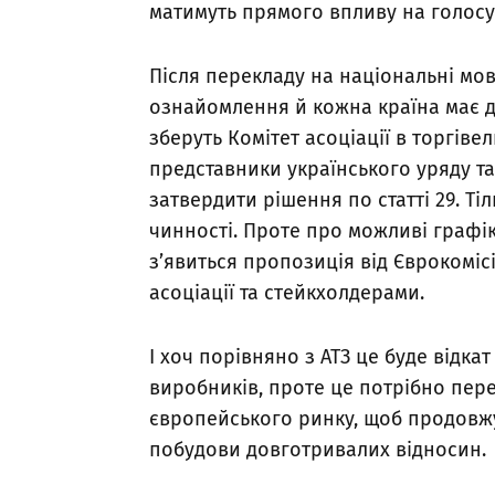
матимуть прямого впливу на голосув
Після перекладу на національні мов
ознайомлення й кожна країна має да
зберуть Комітет асоціації в торгіве
представники українського уряду та
затвердити рішення по статті 29. Т
чинності. Проте про можливі графі
з’явиться пропозиція від Єврокоміс
асоціації та стейкхолдерами.
І хоч порівняно з АТЗ це буде відк
виробників, проте це потрібно пер
європейського ринку, щоб продовж
побудови довготривалих відносин.