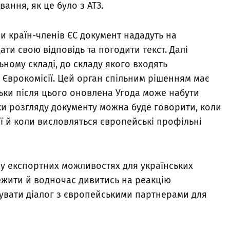
ання, як це було з АТЗ.
и країн-членів ЄС документ нададуть на
ти свою відповідь та погодити текст. Далі
льному складі, до складу якого входять
 Єврокомісії. Цей орган спільним рішенням має
ільки після цього оновлена Угода може набути
ки розгляду документу можна буде говорити, коли
ії й коли висловляться європейські профільні
ат у експортних можливостях для українських
ежити й водночас дивитись на реакцію
увати діалог з європейськими партнерами для