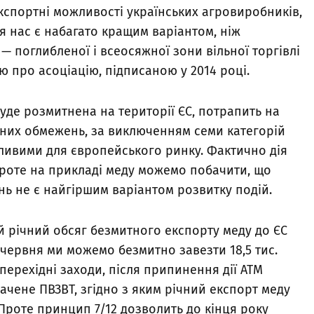
кспортні можливості українських агровиробників,
я нас є набагато кращим варіантом, ніж
 поглибленої і всеосяжної зони вільної торгівлі
ю про асоціацію, підписаною у 2014 році.
буде розмитнена на території ЄС, потрапить на
них обмежень, за виключенням семи категорій
ливими для європейського ринку. Фактично дія
 Проте на прикладі меду можемо побачити, що
 не є найгіршим варіантом розвитку подій.
мий річний обсяг безмитного експорту меду до ЄС
 5 червня ми можемо безмитно завезти 18,5 тис.
перехідні заходи, після припинення дії АТМ
чене ПВЗВТ, згідно з яким річний експорт меду
Проте принцип 7/12 дозволить до кінця року