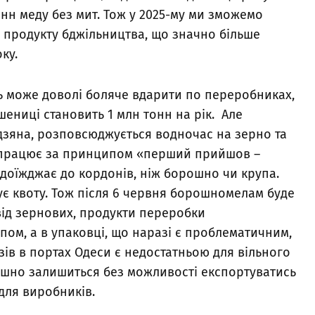
онн меду без мит. Тож у 2025-му ми зможемо
н продукту бджільництва, що значно більше
ку.
ь може доволі боляче вдарити по переробниках,
ениці становить 1 млн тонн на рік. Але
удзяна, розповсюджується водночас на зерно та
 працює за принципом «перший прийшов –
оїжджає до кордонів, ніж борошно чи крупа.
є квоту. Тож після 6 червня борошномелам буде
від зернових, продукти переробки
пом, а в упаковці, що наразі є проблематичним,
зів в портах Одеси є недостатньою для вільного
рошно залишиться без можливості експортуватись
для виробників.