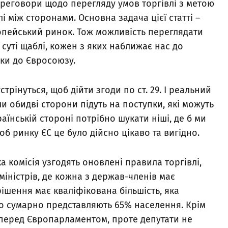
 переговори щодо перегляду умов торгівлі з метою
 між сторонами. Основна задача цієї статті –
ропейський ринок. Тож можливість переглядати
о суті щаблі, кожен з яких наближає нас до
ки до Євросоюзу.
трінуться, щоб дійти згоди по ст. 29. І реальний
ли обидві сторони підуть на поступки, які можуть
аїнській стороні потрібно шукати ніші, де б ми
б ринку ЄС це було дійсно цікаво та вигідно.
ка комісія узгодять оновлені правила торгівлі,
міністрів, де кожна з держав-членів має
ішення має кваліфікована більшість, яка
що сумарно представляють 65% населення. Крім
и перед Європарламентом, проте депутати не