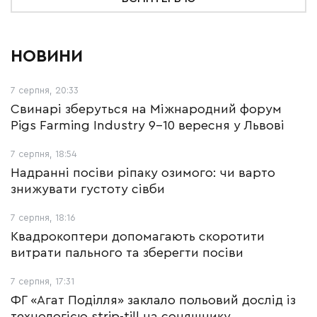
НОВИНИ
7 серпня, 20:33
Свинарі зберуться на Міжнародний форум
Pigs Farming Industry 9-10 вересня у Львові
7 серпня, 18:54
Надранні посіви ріпаку озимого: чи варто
знижувати густоту сівби
7 серпня, 18:16
Квадрокоптери допомагають скоротити
витрати пального та зберегти посіви
7 серпня, 17:31
ФГ «Агат Поділля» заклало польовий дослід із
технологією strip-till на соняшнику