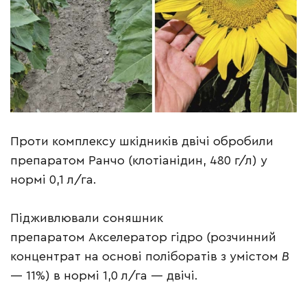
Проти комплексу шкідників двічі обробили
препаратом Ранчо (клотіанідин, 480 г/л) у
нормі 0,1 л/га.
Підживлювали соняшник
препаратом Акселератор гідро (розчинний
концентрат на основі поліборатів з умістом
B
— 11%) в нормі 1,0 л/га — двічі.