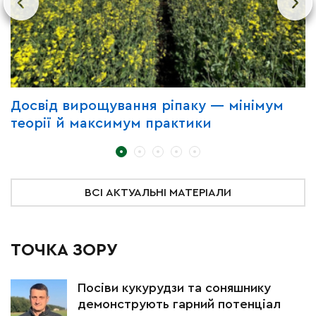
Досвід вирощування ріпаку — мінімум
П
теорії й максимум практики
з
ВСІ АКТУАЛЬНІ МАТЕРІАЛИ
ТОЧКА ЗОРУ
Посіви кукурудзи та соняшнику
демонструють гарний потенціал