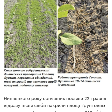
Нинішнього року соняшник посіяли 22 травня,
відразу після сівби накрили площі ґрунтовим