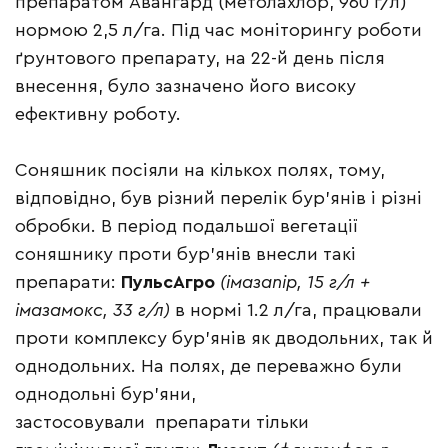
препаратом Авангард (метолахлор, 960 г/л)
нормою 2,5 л/га. Під час моніторингу роботи
ґрунтового препарату, на 22-й день після
внесення, було зазначено його високу
ефективну роботу.
Соняшник посіяли на кількох полях, тому,
відповідно, був різний перелік бур’янів і різні
обробки. В період подальшої вегетації
соняшнику проти бур’янів внесли такі
препарати:
ПульсАгро
(імазапір, 15 г/л +
імазамокс, 33 г/л)
в нормі 1.2 л/га, працювали
проти комплексу бур’янів як дводольних, так й
однодольних. На полях, де переважно були
однодольні бур’яни,
застосовували препарати тільки