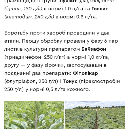
грамініцидної групи:
Луазит
(флуазифоп-п-
бутил, 150 г/л)
в нормі 1.0 л/га та
Гоплит
(клетодим, 240 г/л)
в нормі 0.8 л/га.
Боротьбу проти хвороб проводили у два
етапи. Першу обробку провели у фазу 6 пар
листків культури препаратом
Байзафон
(триадимефон, 250 г/кг) в нормі 1,0 кг/га,
другу — у фазу зірочки, застосувавши в
поєднанні два препарати:
Фітолікар
(флутріафол, 250 г/л) і
Тонус
(піраклостробін,
250 г/л) у нормі 0,5 л/га кожного.