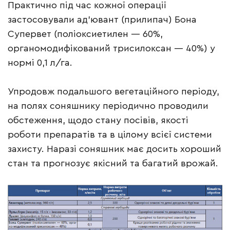
Практично під час кожної операції
застосовували ад’ювант (прилипач) Бона
Супервет (поліоксиетилен — 60%,
органомодифікований трисилоксан — 40%) у
нормі 0,1 л/га.
Упродовж подальшого вегетаційного періоду,
на полях соняшнику періодично проводили
обстеження, щодо стану посівів, якості
роботи препаратів та в цілому всієї системи
захисту. Наразі соняшник має досить хороший
стан та прогнозує якісний та багатий врожай.